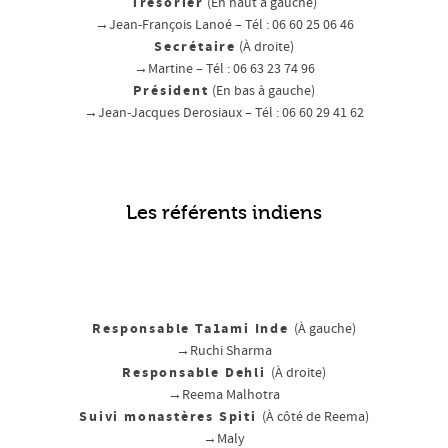
Trésorier
(En haut à gauche)
→Jean-François Lanoé – Tél : 06 60 25 06 46
Secrétaire
(À droite)
→Martine – Tél : 06 63 23 74 96
Président
(En bas à gauche)
→Jean-Jacques Derosiaux – Tél : 06 60 29 41 62
Les référents indiens
Responsable Ta1ami Inde
(À gauche)
→Ruchi Sharma
Responsable Dehli
(À droite)
→Reema Malhotra
Suivi monastères Spiti
(À côté de Reema)
→Maly