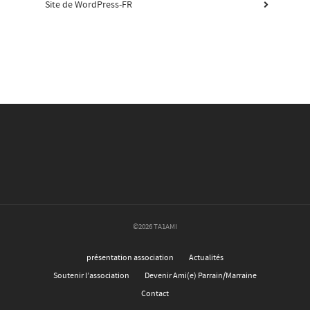
Site de WordPress-FR
©2026 TA1AMI
présentation association
Actualités
Soutenir l’association
Devenir Ami(e) Parrain/Marraine
Contact