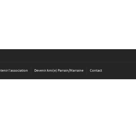
tenir l’association
Devenir Ami(e) Parrain/Marraine
Contact