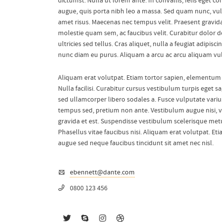
dictumst. Nulla ut lorem ante. In convallis, felis eget 
augue, quis porta nibh leo a massa. Sed quam nunc, vulp
amet risus. Maecenas nec tempus velit. Praesent gravida m
molestie quam sem, ac faucibus velit. Curabitur dolor dolo
ultricies sed tellus. Cras aliquet, nulla a feugiat adipis
nunc diam eu purus. Aliquam a arcu ac arcu aliquam vul
Aliquam erat volutpat. Etiam tortor sapien, elementum q
Nulla facilisi. Curabitur cursus vestibulum turpis eget s
sed ullamcorper libero sodales a. Fusce vulputate variu
tempus sed, pretium non ante. Vestibulum augue nisi, 
gravida et est. Suspendisse vestibulum scelerisque me
Phasellus vitae faucibus nisi. Aliquam erat volutpat. E
augue sed neque faucibus tincidunt sit amet nec nisl.
ebennett@dante.com
0800 123 456