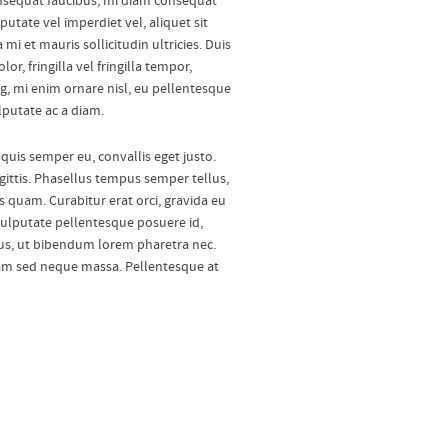
consequat faucibus, mi diam consequat
utate vel imperdiet vel, aliquet sit
i et mauris sollicitudin ultricies. Duis
r, fringilla vel fringilla tempor,
cing, mi enim ornare nisl, eu pellentesque
putate ac a diam.
uis semper eu, convallis eget justo.
agittis. Phasellus tempus semper tellus,
s quam. Curabitur erat orci, gravida eu
vulputate pellentesque posuere id,
tus, ut bibendum lorem pharetra nec.
tiam sed neque massa. Pellentesque at