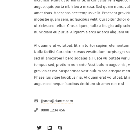
dictumst. Nulla ut lorem ante. In convallis, felis eget 
augue, quis porta nibh leo a massa. Sed quam nunc, vulp
amet risus. Maecenas nec tempus velit. Praesent gravida m
molestie quam sem, ac faucibus velit. Curabitur dolor dolo
ultricies sed tellus. Cras aliquet, nulla a feugiat adipis
nunc diam eu purus. Aliquam a arcu ac arcu aliquam vul
Aliquam erat volutpat. Etiam tortor sapien, elementum q
Nulla facilisi. Curabitur cursus vestibulum turpis eget s
sed ullamcorper libero sodales a. Fusce vulputate variu
tempus sed, pretium non ante. Vestibulum augue nisi, 
gravida et est. Suspendisse vestibulum scelerisque me
Phasellus vitae faucibus nisi. Aliquam erat volutpat. E
augue sed neque faucibus tincidunt sit amet nec nisl.
jjones@dante.com
0800 1234 456