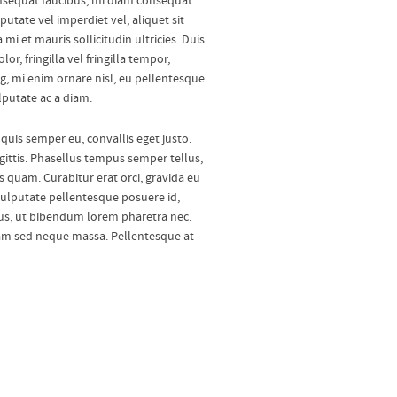
consequat faucibus, mi diam consequat
utate vel imperdiet vel, aliquet sit
i et mauris sollicitudin ultricies. Duis
r, fringilla vel fringilla tempor,
cing, mi enim ornare nisl, eu pellentesque
putate ac a diam.
uis semper eu, convallis eget justo.
agittis. Phasellus tempus semper tellus,
s quam. Curabitur erat orci, gravida eu
vulputate pellentesque posuere id,
tus, ut bibendum lorem pharetra nec.
tiam sed neque massa. Pellentesque at