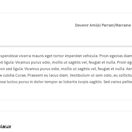
Devenir Ami(e) Parrain/Marraine
uspendisse viverra mauris eget tortor imperdiet vehicula. Proin egestas diam
ligula. Vivamus purus odio, mollis ut sagittis vel, feugiat et nulla. Proin e
n sed ligula. Vivamus purus odio, mollis ut sagittis vel, feugiat et nulla. A
re cubilia Curae; Praesent eu lacus diam. Vestibulum ut sem odio, eu sollicitu
disse luctus purus in dolor tempor ac lobortis turpis sagittis. Sed varius pell
siaux