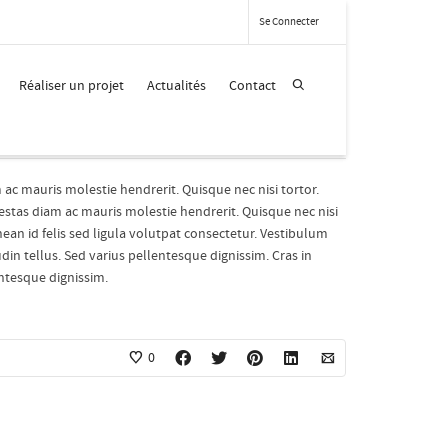
Se Connecter
Colour Options Two?
Réaliser un projet
Actualités
Contact
 ac mauris molestie hendrerit. Quisque nec nisi tortor.
gestas diam ac mauris molestie hendrerit. Quisque nec nisi
enean id felis sed ligula volutpat consectetur. Vestibulum
din tellus. Sed varius pellentesque dignissim. Cras in
entesque dignissim.
0