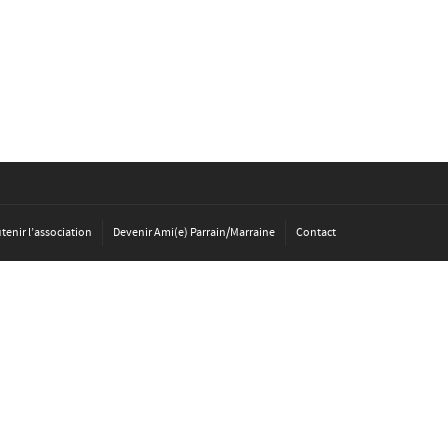
tenir l’association
Devenir Ami(e) Parrain/Marraine
Contact