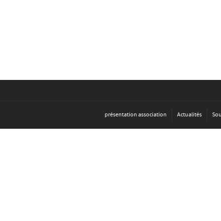
présentation association
Actualités
Sou