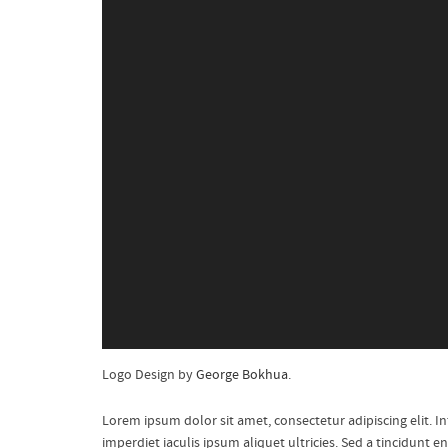
Logo Design by
George Bokhua
.
Lorem ipsum dolor sit amet, consectetur adipiscing elit. I
imperdiet iaculis ipsum aliquet ultricies. Sed a tincidunt e