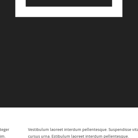
nteger
Vestibulum laoreet interdum pellentesque. Suspendisse vit
nim.
cursus urna. Estibulum laoreet interdum pellentesque.