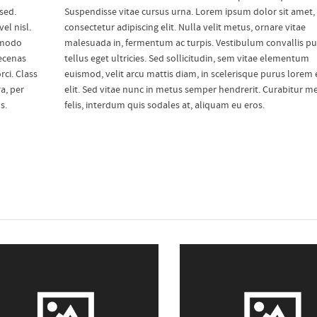
 sed.
Suspendisse vitae cursus urna. Lorem ipsum dolor sit amet,
el nisl.
consectetur adipiscing elit. Nulla velit metus, ornare vitae
mmodo
malesuada in, fermentum ac turpis. Vestibulum convallis pu
aecenas
tellus eget ultricies. Sed sollicitudin, sem vitae elementum
ci. Class
euismod, velit arcu mattis diam, in scelerisque purus lorem 
a, per
elit. Sed vitae nunc in metus semper hendrerit. Curabitur m
s.
felis, interdum quis sodales at, aliquam eu eros.