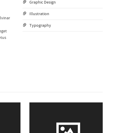
Graphic Design
Illustration
lvinar
Typography
eget
etus