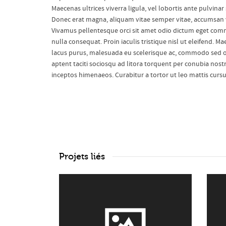
Maecenas ultrices viverra ligula, vel lobortis ante pulvinar
Donec erat magna, aliquam vitae semper vitae, accumsan v
Vivamus pellentesque orci sit amet odio dictum eget co
nulla consequat. Proin iaculis tristique nisl ut eleifend. M
lacus purus, malesuada eu scelerisque ac, commodo sed or
aptent taciti sociosqu ad litora torquent per conubia nostr
inceptos himenaeos. Curabitur a tortor ut leo mattis cursu
Projets liés